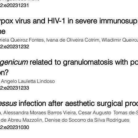
3;2:e20231231
ypox virus and HIV-1 in severe immunosu
me
ela Queiroz Fontes, Ivana de Oliveira Cotrim, Wladimir Queiro
3;2:e20231232
genicum
related to granulomatosis with pol
on?
Angelo Lauletta Lindoso
3;2:e20231233
essus
infection after aesthetic surgical pr
a, Alessandra Moraes Barros Vieira, Cesar Augusto
Tomas de-
 de Abreu Mazzolin, Denise do Socorro da Silva Rodrigues
3;2:e20231030