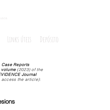
usca
Links úteis
Depósito
e
Case Reports
 volume
(2023) of the
 EVIDENCE
Journal
 access the article):
esions