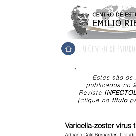
O Centro de Estudo
Estes são os
publicados no
Revista
INFECTO
(clique no
título
pa
Varicella-zoster virus 
Adriana Calil Bernardes, Claudi