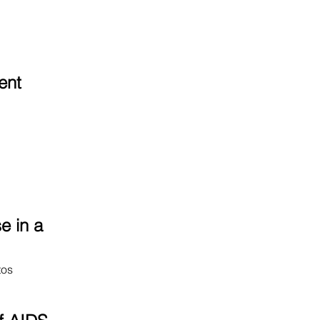
ent
e in a
tos