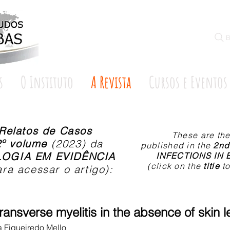
B
s
O Instituto
A Revista
Cursos e Eventos
Relatos de Casos
These are th
2º volume
(2023) da
published in the
2nd
LOGIA EM EVIDÊNCIA
INFECTIONS IN
(click on the
title
to
ra acessar o artigo):
transverse myelitis in the absence of skin l
a Figueiredo Mello