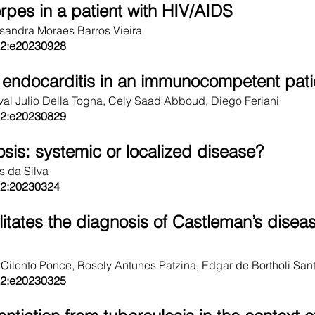
rpes in a patient with HIV/AIDS
andra Moraes Barros Vieira
3;2:e20230928
endocarditis in an immunocompetent pati
al Julio Della Togna, Cely Saad Abboud, Diego Feriani
3;2:e20230829
is: systemic or localized disease?
s da Silva
3;2:20230324
itates the diagnosis of Castleman’s diseas
 Cilento Ponce, Rosely Antunes Patzina, Edgar de Bortholi San
3;2:e20230325