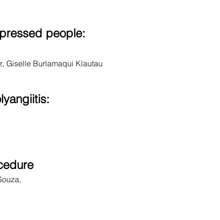
ppressed people:
z, Giselle Burlamaqui Klautau
yangiitis:
ocedure
Souza,