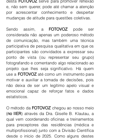
desta
FOTOVOZ
serve para promover reflexão
e, não sem querer, pode até chamar a atenção
por acrescentar conhecimento e despertar
mudanças de atitude para questões coletivas.
Sendo assim, a
FOTOVOZ
pode ser
considerada não apenas um poderoso método
de comunicação, mas também uma técnica
participativa de pesquisa qualitativa em que os
participantes são convidados a expressar seu
ponto de vista (ou representar seu grupo)
fotografando e comentando algo relacionado ao
projeto que lhes seja significativo. Há quem
use a
FOTOVOZ
até como um instrumento para
motivar e auxiliar
a tomada de decisões
, pois
não deixa de ser um legítimo a
pelo visual e
emocional capaz de reforçar fatos e dados
estatísticos.
O método da
FOTOVOZ
chegou ao nosso meio
(
no IIER
) através da Dra. Giselle B. Klautau, a
qual vem coordenando oficinas e treinamentos
para preceptores das residências (médica e
multiprofissional) junto com a Divisão Científica
desde o início de 2025. Como alguns destes