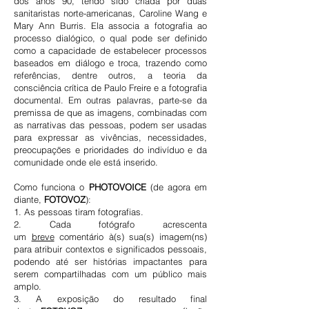
dos anos 90, tendo sido criada por duas
sanitaristas norte-americanas, Caroline Wang e
Mary Ann Burris. Ela associa a fotografia ao
processo dialógico, o qual pode ser definido
como a capacidade de estabelecer processos
baseados em diálogo e troca, trazendo como
referências, dentre outros, a teoria da
consciência crítica de Paulo Freire e a fotografia
documental. Em outras palavras, parte-se da
premissa de que as imagens, combinadas com
as narrativas das pessoas, podem ser usadas
para expressar as vivências, necessidades,
preocupações e prioridades do indivíduo e da
comunidade onde ele está inserido.
Como funciona o
PHOTOVOICE
(de agora em
diante,
FOTOVOZ
):
1. As pessoas tiram fotografias.
2. Cada fotógrafo acrescenta
um
breve
comentário à(s) sua(s) imagem(ns)
para atribuir contextos e significados pessoais,
podendo até ser histórias impactantes para
serem compartilhadas com um público mais
amplo.
3. A exposição do resultado final