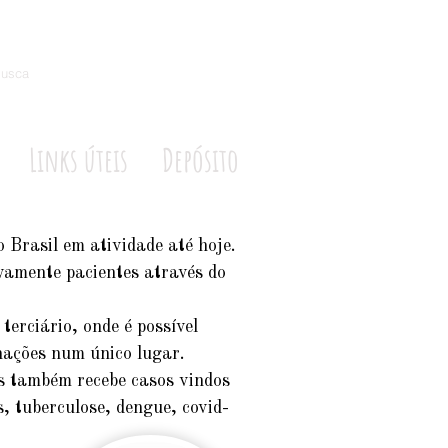
usca
Links úteis
Depósito
o Brasil em atividade até hoje.
vamente pacientes através do
erciário, onde é possível
rnações num único lugar.
as também recebe casos vindos
, tuberculose, dengue, covid-