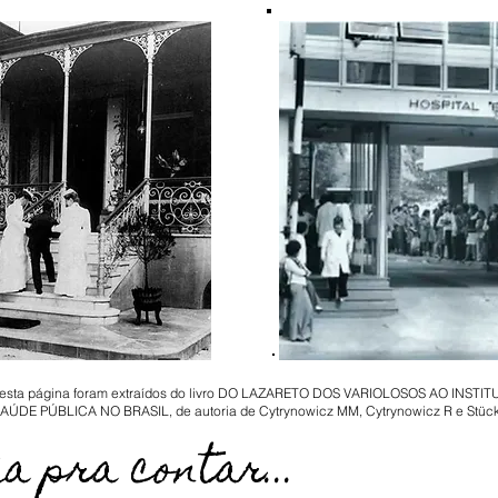
 nesta página foram extraídos do livro DO LAZARETO DOS VARIOLOSOS AO INST
DE PÚBLICA NO BRASIL, de autoria de Cytrynowicz MM, Cytrynowicz R e Stücker
a pra contar...