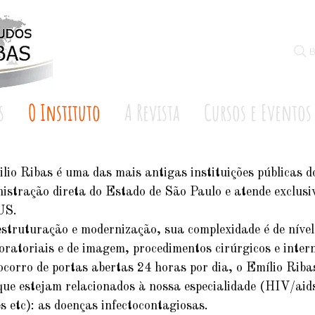
B
s
O Instituto
A Revista
Cursos e Eventos
ilio Ribas é uma das mais antigas instituições públicas d
nistração direta do Estado de São Paulo e atende exclusi
US.
truturação e modernização, sua complexidade é de nível t
oratoriais e de imagem, procedimentos cirúrgicos e inte
corro de portas abertas 24 horas por dia, o Emílio Rib
 que estejam relacionados à nossa especialidade (HIV/aids
es etc): as doenças infectocontagiosas.